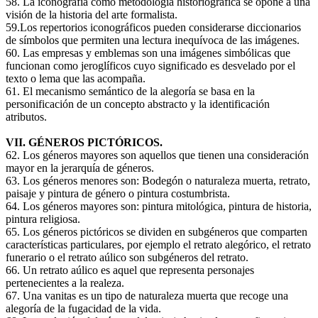
58. La iconografía como metodología historiográfica se opone a una
visión de la historia del arte formalista.
59.Los repertorios iconográficos pueden considerarse diccionarios
de símbolos que permiten una lectura inequívoca de las imágenes.
60. Las empresas y emblemas son una imágenes simbólicas que
funcionan como jeroglíficos cuyo significado es desvelado por el
texto o lema que las acompaña.
61. El mecanismo semántico de la alegoría se basa en la
personificación de un concepto abstracto y la identificación
atributos.
VII. GÉNEROS PICTÓRICOS.
62. Los géneros mayores son aquellos que tienen una consideración
mayor en la jerarquía de géneros.
63. Los géneros menores son: Bodegón o naturaleza muerta, retrato,
paisaje y pintura de género o pintura costumbrista.
64. Los géneros mayores son: pintura mitológica, pintura de historia,
pintura religiosa.
65. Los géneros pictóricos se dividen en subgéneros que comparten
características particulares, por ejemplo el retrato alegórico, el retrato
funerario o el retrato aúlico son subgéneros del retrato.
66. Un retrato aúlico es aquel que representa personajes
pertenecientes a la realeza.
67. Una vanitas es un tipo de naturaleza muerta que recoge una
alegoría de la fugacidad de la vida.