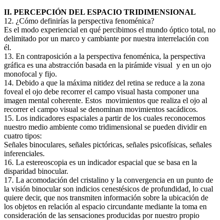
II. PERCEPCIÓN DEL ESPACIO TRIDIMENSIONAL
12. ¿Cómo definirías la perspectiva fenoménica?
Es el modo experiencial en qué percibimos el mundo óptico total, no
delimitado por un marco y cambiante por nuestra interrelación con
él.
13. En contraposición a la perspectiva fenoménica, la perspectiva
gráfica es una abstracción basada en la pirámide visual y en un ojo
monofocal y fijo.
14. Debido a que la máxima nitidez del retina se reduce a la zona
foveal el ojo debe recorrer el campo visual hasta componer una
imagen mental coherente. Estos movimientos que realiza el ojo al
recorrer el campo visual se denominan movimientos sacádicos.
15. Los indicadores espaciales a partir de los cuales reconocemos
nuestro medio ambiente como tridimensional se pueden dividir en
cuatro tipos:
Señales binoculares, señales pictóricas, señales psicofísicas, señales
inferenciales.
16. La estereoscopia es un indicador espacial que se basa en la
disparidad binocular.
17. La acomodación del cristalino y la convergencia en un punto de
la visión binocular son indicios cenestésicos de profundidad, lo cual
quiere decir, que nos transmiten información sobre la ubicación de
los objetos en relación al espacio circundante mediante la toma en
consideración de las sensaciones producidas por nuestro propio