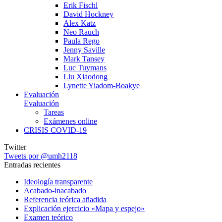
Erik Fischl
David Hockney
Alex Katz
Neo Rauch
Paula Rego
Jenny Saville
Mark Tansey
Luc Tuymans
Liu Xiaodong
Lynette Yiadom-Boakye
Evaluación
Evaluación
Tareas
Exámenes online
CRISIS COVID-19
Twitter
Tweets por @umh2118
Entradas recientes
Ideología transparente
Acabado-inacabado
Referencia teórica añadida
Explicación ejercicio «Mapa y espejo»
Examen teórico