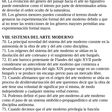
68. La evolución del género del paisaje hacia el arte no figurativo
puede entenderse como el intento por parte de determinados artista
de desvelar el orden oculto de la naturaleza.
69. Los géneros menores pueden considerar el terreno donde se
gestaron las experimentación formal del arte moderno debido a que
al no tener las restricciones de los géneros mayores permitían una
experimentación formal mayor.
VIII. SISTEMA DEL ARTE MODERNO
70. La principal novedad del sistema del arte moderno consiste en la
autonomía de la obra de arte y del arte como disciplina.
71. Los orígenes del sistema del arte moderno se sitúan en la
disolución del arte cortesano y el surgimiento del arte burgués.
72. El arte barroco protestante de Flandes del siglo XVII puede
considerarse un antecedente del arte moderno que comienza a
desarrollarse a principios del siglo XIX porque surge en un contexto
burgués y se produce sin encargo previo para un mercado libre.
73. Cuando afirmamos que en el origen del arte moderno se sitúa un
proceso de
desliteraturización
del arte queremos decir que la obra de
arte tiene una voluntad de significar por sí misma, de modo
independiente a cualquier sistema verbal externo.
74. Podemos definir el paso del arte pre-moderno al arte moderno
como el paso de un sistema simbólico-propagandístico al arte como
disciplina autónoma.
75. Cuando decimos que el arte moderno privilegia la función