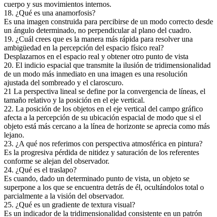
cuerpo y sus movimientos internos.
18. ¿Qué es una anamorfosis?
Es una imagen construida para percibirse de un modo correcto desde
un ángulo determinado, no perpendicular al plano del cuadro.
19. ¿Cuál crees que es la manera más rápida para resolver una
ambigüedad en la percepción del espacio físico real?
Desplazarnos en el espacio real y obtener otro punto de vista
20. El indicio espacial que transmite la ilusión de tridimensionalidad
de un modo más inmediato en una imagen es una resolución
ajustada del sombreado y el claroscuro.
21 La perspectiva lineal se define por la convergencia de líneas, el
tamaño relativo y la posición en el eje vertical.
22. La posición de los objetos en el eje vertical del campo gráfico
afecta a la percepción de su ubicación espacial de modo que si el
objeto está más cercano a la línea de horizonte se aprecia como más
lejano.
23. ¿A qué nos referimos con perspectiva atmosférica en pintura?
Es la progresiva pérdida de nitidez y saturación de los referentes
conforme se alejan del observador.
24. ¿Qué es el traslapo?
Es cuando, dado un determinado punto de vista, un objeto se
superpone a los que se encuentra detrás de él, ocultándolos total o
parcialmente a la visión del observador.
25. ¿Qué es un gradiente de textura visual?
Es un indicador de la tridimensionalidad consistente en un patrón