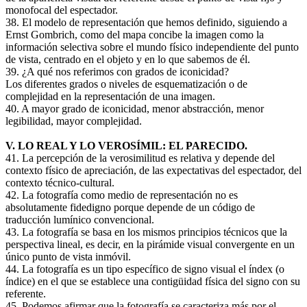
monofocal del espectador.
38. El modelo de representación que hemos definido, siguiendo a
Ernst Gombrich, como del mapa concibe la imagen como la
información selectiva sobre el mundo físico independiente del punto
de vista, centrado en el objeto y en lo que sabemos de él.
39. ¿A qué nos referimos con grados de iconicidad?
Los diferentes grados o niveles de esquematización o de
complejidad en la representación de una imagen.
40. A mayor grado de iconicidad, menor abstracción, menor
legibilidad, mayor complejidad.
V. LO REAL Y LO VEROSÍMIL: EL PARECIDO.
41. La percepción de la verosimilitud es relativa y depende del
contexto físico de apreciación, de las expectativas del espectador, del
contexto técnico-cultural.
42. La fotografía como medio de representación no es
absolutamente fidedigno porque depende de un código de
traducción lumínico convencional.
43. La fotografía se basa en los mismos principios técnicos que la
perspectiva lineal, es decir, en la pirámide visual convergente en un
único punto de vista inmóvil.
44. La fotografía es un tipo específico de signo visual el índex (o
índice) en el que se establece una contigüidad física del signo con su
referente.
45. Podemos afirmar que la fotografía se caracteriza más por el