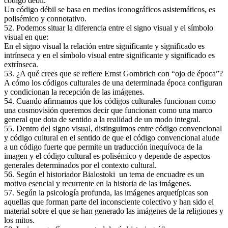
código débil.
Un código débil se basa en medios iconográficos asistemáticos, es
polisémico y connotativo.
52. Podemos situar la diferencia entre el signo visual y el símbolo
visual en que:
En el signo visual la relación entre significante y significado es
intrínseca y en el símbolo visual entre significante y significado es
extrínseca.
53. ¿A qué crees que se refiere Ernst Gombrich con “ojo de época”?
A cómo los códigos culturales de una determinada época configuran
y condicionan la recepción de las imágenes.
54. Cuando afirmamos que los códigos culturales funcionan como
una cosmovisión queremos decir que funcionan como una marco
general que dota de sentido a la realidad de un modo integral.
55. Dentro del signo visual, distinguimos entre código convencional
y código cultural en el sentido de que el código convencional alude
a un código fuerte que permite un traducción inequívoca de la
imagen y el código cultural es polisémico y depende de aspectos
generales determinados por el contexto cultural.
56. Según el historiador Bialostoki un tema de encuadre es un
motivo esencial y recurrente en la historia de las imágenes.
57. Según la psicología profunda, las imágenes arquetípicas son
aquellas que forman parte del inconsciente colectivo y han sido el
material sobre el que se han generado las imágenes de la religiones y
los mitos.