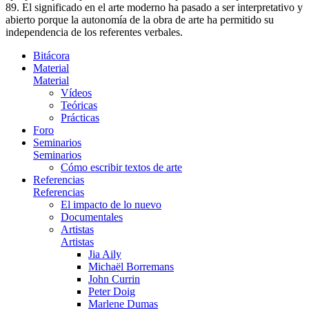
89. El significado en el arte moderno ha pasado a ser interpretativo y
abierto porque la autonomía de la obra de arte ha permitido su
independencia de los referentes verbales.
Bitácora
Material
Material
Vídeos
Teóricas
Prácticas
Foro
Seminarios
Seminarios
Cómo escribir textos de arte
Referencias
Referencias
El impacto de lo nuevo
Documentales
Artistas
Artistas
Jia Aily
Michaël Borremans
John Currin
Peter Doig
Marlene Dumas